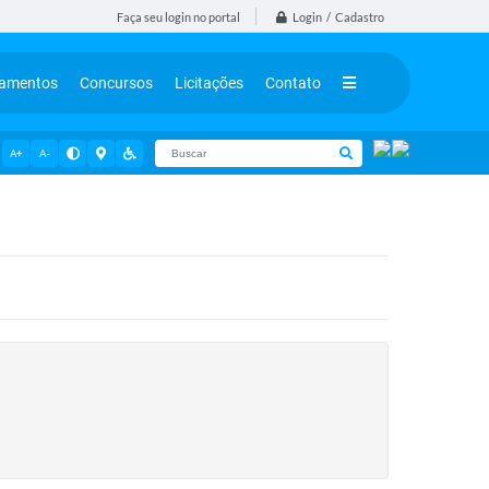
Login / Cadastro
Faça seu login no portal
tamentos
Concursos
Licitações
Contato
A+
A-