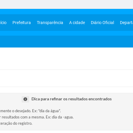
ício
Prefeitura
Transparência
A cidade
Diário Oficial
Depar
Dica para refinar os resultados encontrados
amente o desejado. Ex: "dia da água".
ir resultados com a mesma. Ex: dia da -agua.
teração do registro.