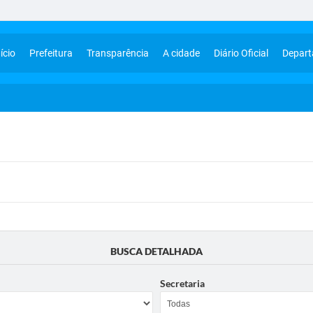
ício
Prefeitura
Transparência
A cidade
Diário Oficial
Depar
BUSCA DETALHADA
Secretaria