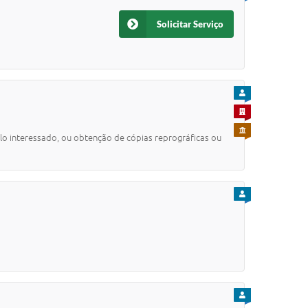
Solicitar Serviço
PARA CIDADÃO
PARA EMPRESA
PARA SERVIDOR
elo interessado, ou obtenção de cópias reprográficas ou
PARA CIDADÃO
PARA CIDADÃO