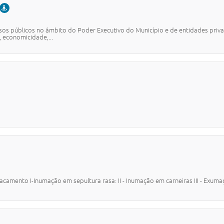
PRESENCIAL
sos públicos no âmbito do Poder Executivo do Município e de entidades priva
 economicidade,...
ento I-Inumação em sepultura rasa: II - Inumação em carneiras III - Exuma