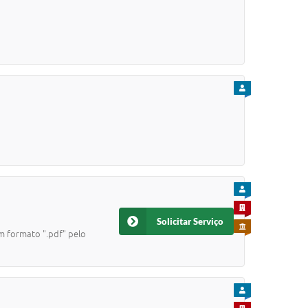
PARA CIDADÃO
PARA CIDADÃO
PARA EMPRESA
Solicitar Serviço
PARA SERVIDOR
m formato ".pdf" pelo
PARA CIDADÃO