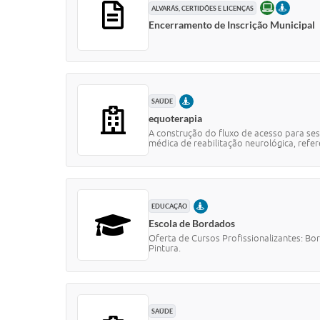
ONLINE
PRESEN
ALVARÁS, CERTIDÕES E LICENÇAS
Encerramento de Inscrição Municipal
PRESENCIAL
SAÚDE
equoterapia
A construção do fluxo de acesso para se
médica de reabilitação neurológica, refer
PRESENCIAL
EDUCAÇÃO
Escola de Bordados
Oferta de Cursos Profissionalizantes: Bo
Pintura.
SAÚDE