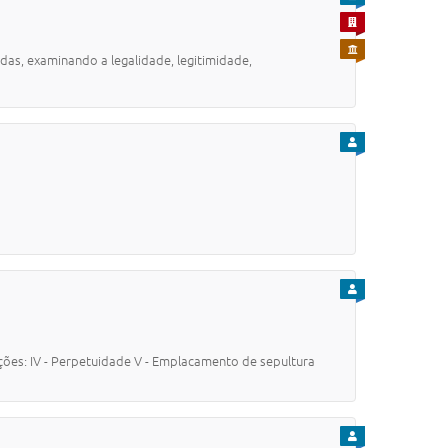
PARA EMPRESA
PARA SERVIDOR
das, examinando a legalidade, legitimidade,
PARA CIDADÃO
PARA CIDADÃO
ções: IV - Perpetuidade V - Emplacamento de sepultura
PARA CIDADÃO