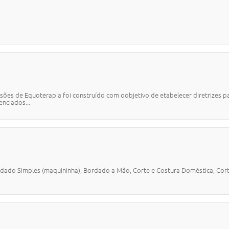
CIAL
ssões de Equoterapia foi construído com oobjetivo de etabelecer diretrizes 
enciados...
rdado Simples (maquininha), Bordado a Mão, Corte e Costura Doméstica, Corte