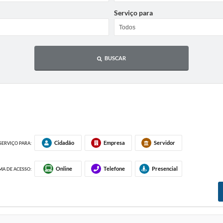
Serviço para
BUSCAR
Cidadão
Empresa
Servidor
SERVIÇO PARA:
Online
Telefone
Presencial
A DE ACESSO: