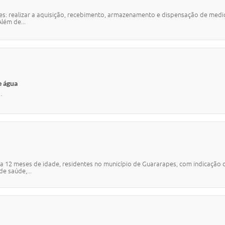
es: realizar a aquisição, recebimento, armazenamento e dispensação de med
lém de...
e água
.
a 12 meses de idade, residentes no município de Guararapes, com indicação d
de saúde,...