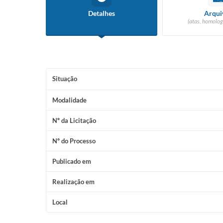
Detalhes
Arqui
(atas, homolog
Situação
Modalidade
Nº da Licitação
Nº do Processo
Publicado em
Realização em
Local