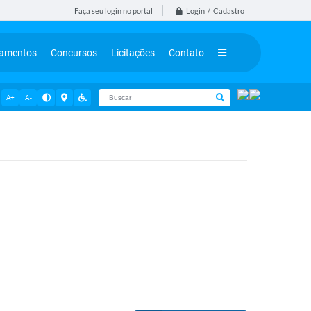
Login / Cadastro
Faça seu login no portal
tamentos
Concursos
Licitações
Contato
A+
A-