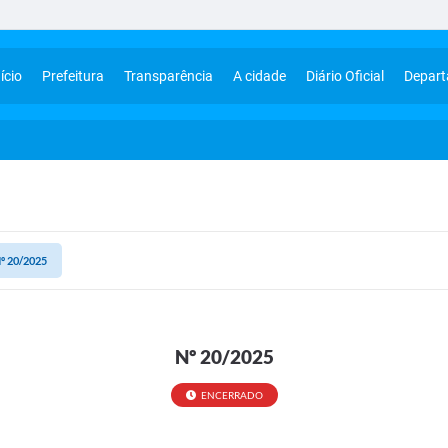
ício
Prefeitura
Transparência
A cidade
Diário Oficial
Depar
º 20/2025
Nº 20/2025
ENCERRADO