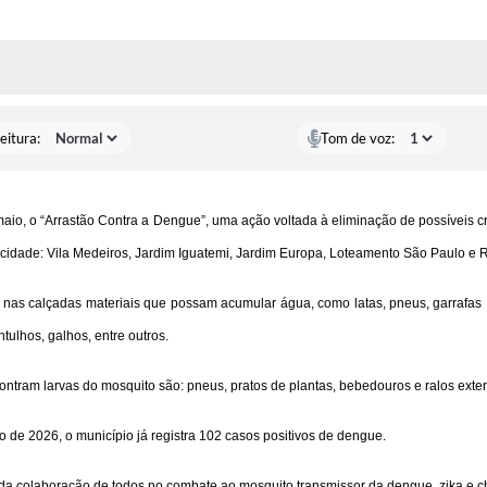
 MÍDIAS
RECEBA NOTÍCIAS
eitura:
Tom de voz:
maio, o “Arrastão Contra a Dengue”, uma ação voltada à eliminação de possíveis 
 cidade: Vila Medeiros, Jardim Iguatemi, Jardim Europa, Loteamento São Paulo e R
as calçadas materiais que possam acumular água, como latas, pneus, garrafas PET
ntulhos, galhos, entre outros.
ontram larvas do mosquito são: pneus, pratos de plantas, bebedouros e ralos exte
 de 2026, o município já registra 102 casos positivos de dengue.
a da colaboração de todos no combate ao mosquito transmissor da dengue, zika e 