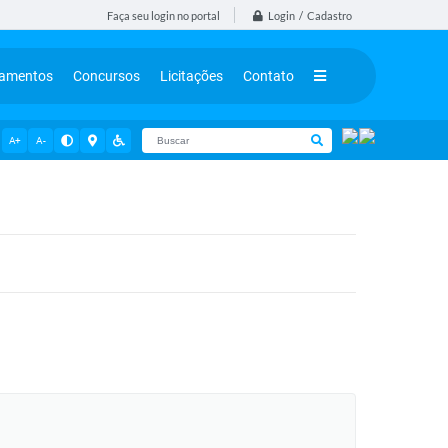
Login / Cadastro
Faça seu login no portal
tamentos
Concursos
Licitações
Contato
A+
A-