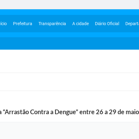
ício
Prefeitura
Transparência
A cidade
Diário Oficial
Depar
a “Arrastão Contra a Dengue” entre 26 a 29 de maio