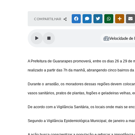
COMPARTILHAR
FACEBOOK
MESSENGER
TWITTER
WHATSAPP
OUTRAS
Velocidade de l
A Prefeitura de Guararapes promoverá, entre os dias 26 a 29 de 
realizado a partir das 7h da manhã, abrangendo cinco bairros da
Durante o arrastão, os moradores dessas regiões devem colocar n
vasos sanitários, pratos de plantas, fogões e geladeiras velhas, e
De acordo com a Vigilância Sanitária, os locais onde mais se enc
Segundo a Vigilância Epidemiológica Municipal, de janeiro a maio
A ação busca conscientizar a população e reforçar a importânci